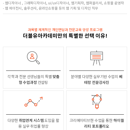
- 웹디자이너 , 그래픽디자이너, ui/ux디자이너, 웹기획자, 웹퍼블리셔, 쇼핑몰 운영자
- 웹 에이전시, 솔루션사, 온라인쇼핑몰 등의 웹 기획 및 디자인 직무
과목별 체계적인 개인면담과 전문교육 양성 프로그램
더블유아카데미만의 특별한 선택 이유!
각 학과 전문 선생님들의
특별
맞춤
분야별
다양한 실무기반 수업의
베
형 수업과정
컨설팅
테랑 전문강사진
다양한
취업연계 시스템
도입을 활
크리에이티브한 수업을 통한
하이퀄
용
실무 취업률 향상
리티 포트폴리오