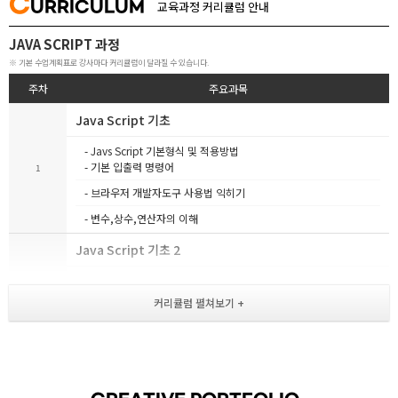
C
URRICULUM
교육과정 커리큘럼 안내
JAVA SCRIPT 과정
※ 기본 수업계획표로 강사마다 커리큘럼이 달라질 수 있습니다.
주차
주요과목
Java Script 기초
- Javs Script 기본형식 및 적용방법
- 기본 입출력 명령어
1
- 브라우저 개발자도구 사용법 익히기
- 변수,상수,연산자의 이해
Java Script 기초 2
- 변수,상수,연산자의 이해 2
2
- 주요 구문 사용하기, 함수, 배열
- 배열 메소드 ( reduce(), find(), filter(), map() )
- 객체 다루기, 이벤트 다루기
Java Script 활용