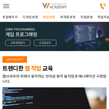
취업패키지
디자인과정
게임과정
자격증과정
지점안내
취업지
GAME PROGRAMMING
디자인정규과정
게임 프로그래밍
교육과정문의
수강료조회
디자인단과과정
게임과정
JAVA SCRIPT
트렌디한
웹 작업
교육
자격증과정
웹브라우저 위에서 동작하는 언어로 동적 움직임과 애니메이션 구현합
니다.
커뮤니티
취업패키지