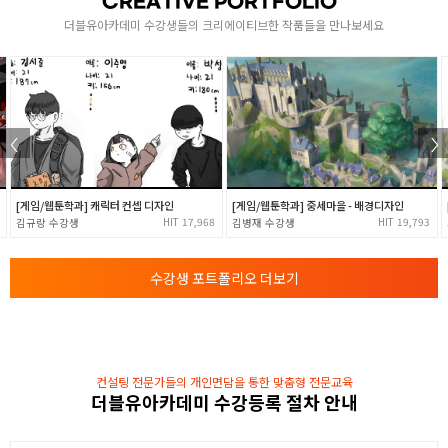
CREATIVE PORTFOLIO
- 배열 메소드 2 ( reduce(), find(), filter(), map() )
3
더블유아카데미 수강생들의 크리에이티브한 작품들을 만나보세요
- 객체 다루기
- 이벤트 다루기
Java Script 활용 2
- DOM 선택하기 및 함수들
4
- 배열 메소드 3 ( reduce(), find(), filter(), map() )
- 객체 다루기
[게임/웹툰학과] 캐릭터 컨셉 디자인
[게임/웹툰학과] 중세마을 - 배경디자인
- 이벤트 다루기
17,968
19,793
김규랑
김병재
Java Script 활용 3
5
- DOM 조작 및 함수들
수강생 포트폴리오 더보기
- BOM 모델
Java Script 활용 4
- 카트기능 구현하기
컨설팅 전문가들의 개인면담을 통한 맞춤형 전문교육
6
더블유아카데미 수강등록 절차 안내
- Localstorage
- css와 함께 쇼핑몰 구현하기