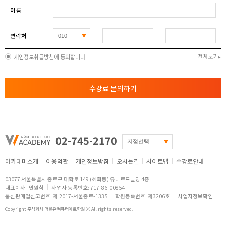
이름
-
-
연락처
전체보기
개인정보취급방침에 동의합니다
수강료 문의하기
02-745-2170
아카데미소개
이용약관
개인정보방침
오시는길
사이트맵
수강료안내
03077 서울특별시 종로구 대학로 149 (혜화동) 유니로드빌딩 4층
대표이사 : 민원식
사업자 등록번호: 717-86-00854
통신판매업신고번호: 제 2017-서울종로-1335
학원등록번호: 제3206호
사업자정보확인
Copyright 주식회사 더블유컴퓨터아트학원 ⓒ All rights reserved.