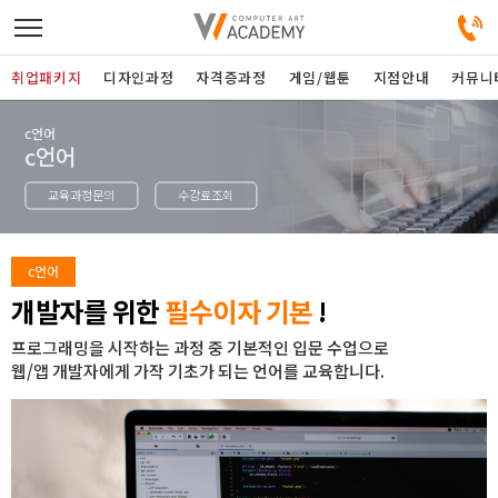
취업패키지
디자인과정
자격증과정
게임/웹툰
지점안내
커뮤니
c언어
디자인정규과정
c언어
교육과정문의
수강료조회
디자인단과과정
게임과정
c언어
개발자를 위한
필수이자 기본
!
자격증과정
프로그래밍을 시작하는 과정 중 기본적인 입문 수업으로
웹/앱 개발자에게 가작 기초가 되는 언어를 교육합니다.
커뮤니티
취업패키지