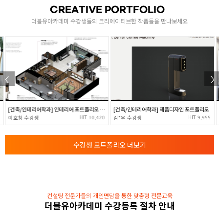
- for, while, do~while
CREATIVE PORTFOLIO
배열의 개념과 문자열 배열 이해
더블유아카데미 수강생들의 크리에이티브한 작품들을 만나보세요
[ 1차원, 2차원, 다차원배열과 배열 정렬 알고리즘 ]
- 버블, 삽입, 선택, 합병, 퀵 정렬
함수와 포인터
- 표준함수의 활용 및 사용자 정의함수
- 가변인자를 가지는 함수와 함수의 재귀호출
3
- 기본 파일 입출력 및 메모리 구조와 포인터의 이해
- 포인터 변수의 활용
[건축/인테리어학과] 인테리어 포트폴리오 - (주)엑스온스튜디오 취업
[건축/인테리어학과] 제품디자인 포트폴리오
- 배열변수와 포인터변수와 동적 메모리할당
10,420
9,955
이호창
김*우
- Call By Reference, Value
구조체와 모듈화
수강생 포트폴리오 더보기
4
- 구조체의 이해 및 자기참조 구조체와 LinkedList
- 전처리기의 이해와 활용 및 C언어 모듈화
컨설팅 전문가들의 개인면담을 통한 맞춤형 전문교육
더블유아카데미 수강등록 절차 안내