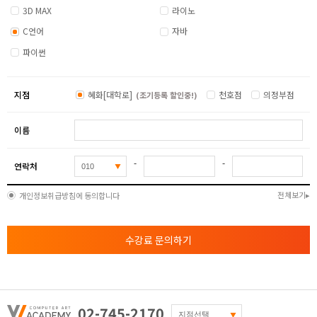
3D MAX
라이노
C언어
자바
파이썬
지점
혜화[대학로]
천호점
의정부점
(조기등록 할인중!)
이름
-
-
연락처
전체보기
개인정보취급방침에 동의합니다
수강료 문의하기
02-745-2170