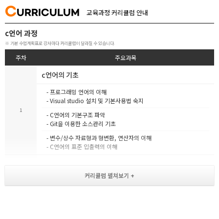
C
URRICULUM
교육과정 커리큘럼 안내
c언어 과정
※ 기본 수업계획표로 강사마다 커리큘럼이 달라질 수 있습니다.
주차
주요과목
c언어의 기초
- 프로그래밍 언어의 이해
- Visual studio 설치 및 기본사용법 숙지
1
- C언어의 기본구조 파악
- Git을 이용한 소스관리 기초
- 변수/상수 자료형과 형변환, 연산자의 이해
- C언어의 표준 입출력의 이해
제어문과 반복문
[ 조건 제어문 ]
- if~else, switch~case, break
논리연산자의 활용
2
[ 반복문 ]