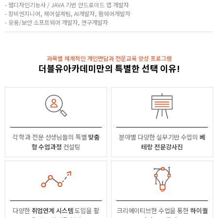
- 웹디자인기능사 / JAVA 기반 안드로이드 앱 개발자
- 장비엔지니어, 제어설계팀, AI개발자, 펌웨어개발자
- 응용/보안 소프트웨어 개발자, 연구개발자
과목별 체계적인 개인면담과 전문교육 양성 프로그램
더블유아카데미만의 특별한 선택 이유!
각 학과 전문 선생님들의
특별
맞춤
분야별
다양한 실무기반 수업의
베
형 수업과정
컨설팅
테랑 전문강사진
다양한
취업연계 시스템
도입을 활
크리에이티브한 수업을 통한
하이퀄