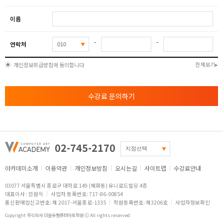
이름
-
-
연락처
전체보기
개인정보취급방침에 동의합니다
수강료 문의하기
02-745-2170
아카데미소개
이용약관
개인정보방침
오시는길
사이트맵
수강료안내
03077 서울특별시 종로구 대학로 149 (혜화동) 유니로드빌딩 4층
대표이사 : 민원식
사업자 등록번호: 717-86-00854
통신판매업신고번호: 제 2017-서울종로-1335
학원등록번호: 제3206호
사업자정보확인
Copyright 주식회사 더블유컴퓨터아트학원 ⓒ All rights reserved.