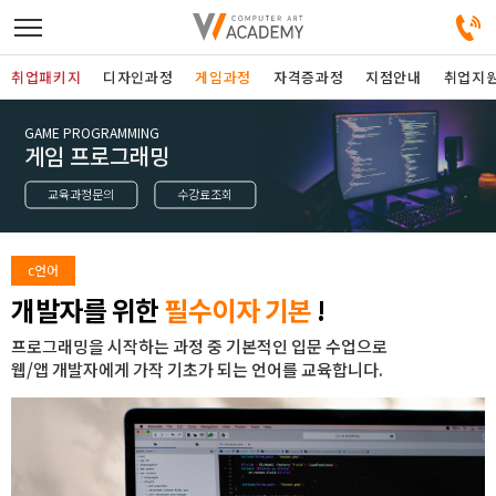
취업패키지
디자인과정
게임과정
자격증과정
지점안내
취업지
GAME PROGRAMMING
디자인정규과정
게임 프로그래밍
교육과정문의
수강료조회
디자인단과과정
게임과정
c언어
개발자를 위한
필수이자 기본
!
자격증과정
프로그래밍을 시작하는 과정 중 기본적인 입문 수업으로
웹/앱 개발자에게 가작 기초가 되는 언어를 교육합니다.
커뮤니티
취업패키지