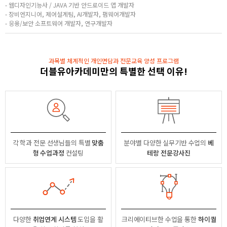
- 웹디자인기능사 / JAVA 기반 안드로이드 앱 개발자
- 장비엔지니어, 제어설계팀, AI개발자, 펌웨어개발자
- 응용/보안 소프트웨어 개발자, 연구개발자
과목별 체계적인 개인면담과 전문교육 양성 프로그램
더블유아카데미만의 특별한 선택 이유!
각 학과 전문 선생님들의
특별
맞춤
분야별
다양한 실무기반 수업의
베
형 수업과정
컨설팅
테랑 전문강사진
다양한
취업연계 시스템
도입을 활
크리에이티브한 수업을 통한
하이퀄