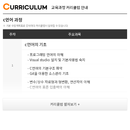
C
URRICULUM
교육과정 커리큘럼 안내
c언어 과정
※ 기본 수업계획표로 강사마다 커리큘럼이 달라질 수 있습니다.
주차
주요과목
c언어의 기초
- 프로그래밍 언어의 이해
- Visual studio 설치 및 기본사용법 숙지
1
- C언어의 기본구조 파악
- Git을 이용한 소스관리 기초
- 변수/상수 자료형과 형변환, 연산자의 이해
- C언어의 표준 입출력의 이해
제어문과 반복문
[ 조건 제어문 ]
- if~else, switch~case, break
논리연산자의 활용
2
[ 반복문 ]