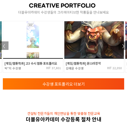
- for, while, do~while
CREATIVE PORTFOLIO
배열의 개념과 문자열 배열 이해
더블유아카데미 수강생들의 크리에이티브한 작품들을 만나보세요
[ 1차원, 2차원, 다차원배열과 배열 정렬 알고리즘 ]
- 버블, 삽입, 선택, 합병, 퀵 정렬
함수와 포인터
- 표준함수의 활용 및 사용자 정의함수
- 가변인자를 가지는 함수와 함수의 재귀호출
3
- 기본 파일 입출력 및 메모리 구조와 포인터의 이해
- 포인터 변수의 활용
[게임/웹툰학과] 고3 수시 웹툰 포트폴리오
[게임/웹툰학과] 몬스터창작
- 배열변수와 포인터변수와 동적 메모리할당
37,801
22,050
박*지
김태윤
- Call By Reference, Value
구조체와 모듈화
수강생 포트폴리오 더보기
4
- 구조체의 이해 및 자기참조 구조체와 LinkedList
- 전처리기의 이해와 활용 및 C언어 모듈화
컨설팅 전문가들의 개인면담을 통한 맞춤형 전문교육
더블유아카데미 수강등록 절차 안내